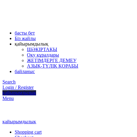
басты бет
Біз жайлы
қайырымдылық
ШӘКІРТАҚЫ
Оқу құралдары
ЖЕТІМДЕРГЕ ДЕМЕУ
АЗЫҚ-ТҮЛІК ҚОРАБЫ
байланыс
Search
Login / Register
қайырымдылық
Menu
қайырымдылық
Shopping cart